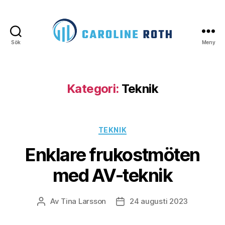
Sök
Meny
Caroline
Roth
Kategori:
Teknik
Kategorier
TEKNIK
Enklare frukostmöten
med AV-teknik
Av
Tina Larsson
24 augusti 2023
Inläggsförfattare
Inläggsdatum