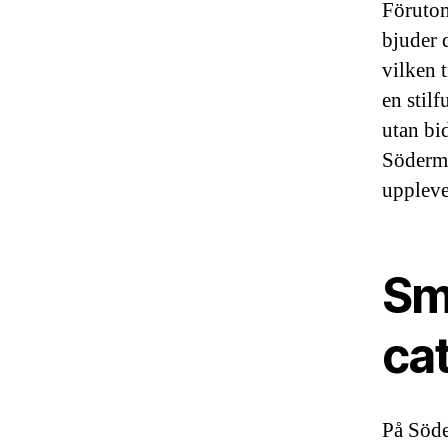
Förutom
bjuder 
vilken t
en stilf
utan bi
Söderma
uppleve
Sma
ca
På Söde