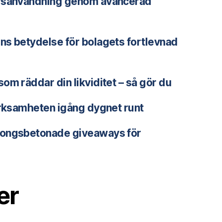
ursanvändning genom avancerad
ns betydelse för bolagets fortlevnad
om räddar din likviditet – så gör du
erksamheten igång dygnet runt
songsbetonade giveaways för
er