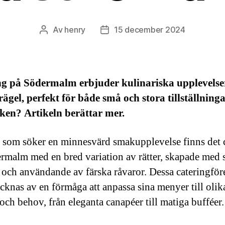
Av
henry
15 december 2024
Inläggsförfattare
Inläggsdatum
ng på Södermalm erbjuder kulinariska upplevels
rägel, perfekt för både små och stora tillställninga
ken? Artikeln berättar mer.
 som söker en minnesvärd smakupplevelse finns det 
rmalm med en bred variation av rätter, skapade med 
och användande av färska råvaror. Dessa cateringför
cknas av en förmåga att anpassa sina menyer till olik
och behov, från eleganta canapéer till matiga bufféer.