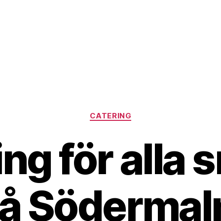
Kategorier
CATERING
ng för alla
å Söderma