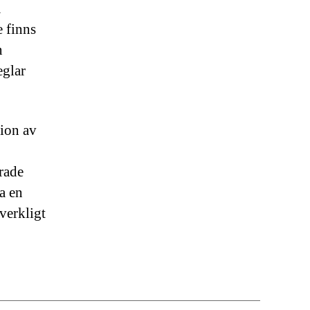
m
e finns
n
eglar
tion av
rade
a en
verkligt