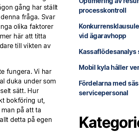
Optimering av res
ågon gång har ställt
processkontroll
å denna fråga. Svar
Konkurrensklausule
nga olika faktorer
vid ägaravhopp
er här att titta
are till vikten av
Kassaflödesanalys s
Mobil kyla håller v
e fungera. Vi har
ial duka under som
Fördelarna med sä
selt sätt. Hur
servicepersonal
t bokföring ut,
 man på att ta
Kategori
allt detta på egen