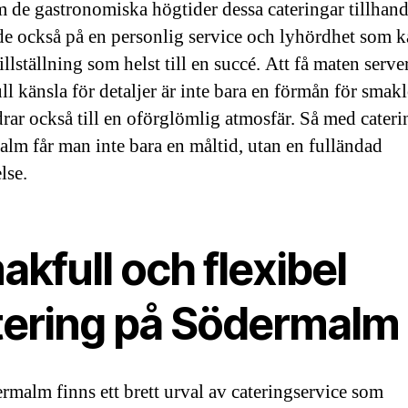
 de gastronomiska högtider dessa cateringar tillhand
de också på en personlig service och lyhördhet som 
illställning som helst till en succé. Att få maten serv
ull känsla för detaljer är inte bara en förmån för smak
drar också till en oförglömlig atmosfär. Så med cateri
lm får man inte bara en måltid, utan en fulländad
lse.
kfull och flexibel
tering på Södermalm
rmalm finns ett brett urval av cateringservice som