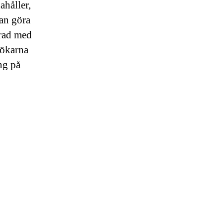
ahåller,
kan göra
erad med
lökarna
ng på