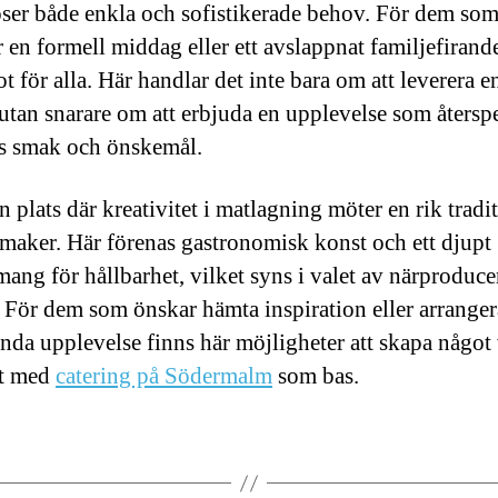
oser både enkla och sofistikerade behov. För dem so
r en formell middag eller ett avslappnat familjefirand
t för alla. Här handlar det inte bara om att leverera e
 utan snarare om att erbjuda en upplevelse som återsp
s smak och önskemål.
n plats där kreativitet i matlagning möter en rik tradi
smaker. Här förenas gastronomisk konst och ett djupt
ang för hållbarhet, vilket syns i valet av närproduce
. För dem som önskar hämta inspiration eller arranger
nda upplevelse finns här möjligheter att skapa något 
lt med
catering på Södermalm
som bas.