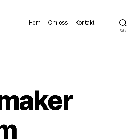
Hem
Om oss
Kontakt
Sök
 smaker
lm