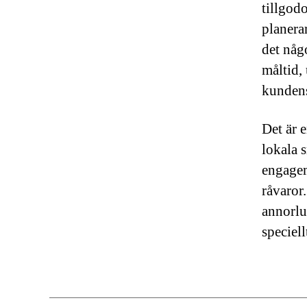
tillgod
planera
det någo
måltid,
kunden
Det är e
lokala 
engagem
råvaror
annorlu
speciel