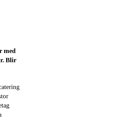
er med
r. Blir
catering
stor
etag
a