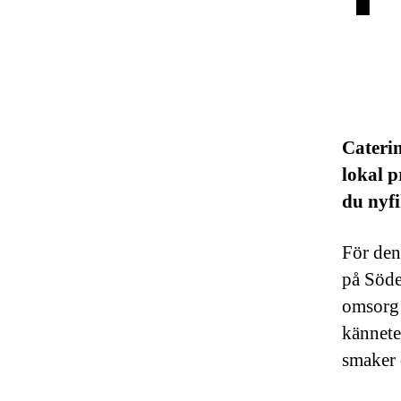
Cateri
lokal p
du nyfi
För den
på Söde
omsorg 
kännete
smaker 