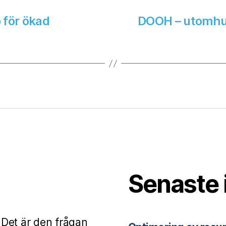
p för ökad
DOOH – utomhus
Senaste 
 Det är den frågan